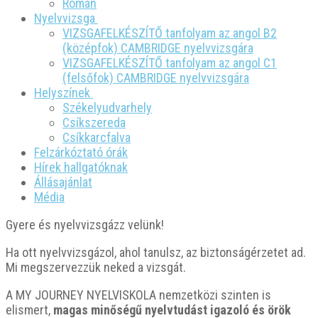
Román
Nyelvvizsga
VIZSGAFELKÉSZÍTŐ tanfolyam az angol B2
(középfok) CAMBRIDGE nyelvvizsgára
VIZSGAFELKÉSZÍTŐ tanfolyam az angol C1
(felsőfok) CAMBRIDGE nyelvvizsgára
Helyszínek
Székelyudvarhely
Csíkszereda
Csíkkarcfalva
Felzárkóztató órák
Hírek hallgatóknak
Állásajánlat
Média
Gyere és nyelvvizsgázz velünk!
Ha ott nyelvvizsgázol, ahol tanulsz, az biztonságérzetet ad.
Mi megszervezzük neked a vizsgát.
A MY JOURNEY NYELVISKOLA nemzetközi szinten is
elismert,
magas minőségű nyelvtudást igazoló és örök