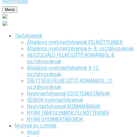
Menü
Írj nekünk: office@myjourneynyelviskola.com
Tel.: +40 755-333-649
Tanfolyamok
Általános nyelvtanfolyamok FELNŐTTEKNEK
Általános nyelvtanfolyamok 6- 8. osztályosoknak
ABSZOLVÁLÓ FELKÉSZÍTŐ ROMÁNBÓL 8.
osztályosoknak
Általános nyelvtanfolyamok 9-12.
osztályosoknak
ÉRETTSÉGI FELKÉSZÍTŐ ROMÁNBÓL 12.
osztályosoknak
Nyelvtanfolyamok EGYETEMISTÁKNAK
SENIOR nyelvtanfolyamok
Nyelvtanfolyamok KISMAMÁKNAK
NYÁRI TANFOLYAMOK FELNŐTTEKNEK
NYÁRI GYERMEKTÁBOROK
Nyelvek és szintek
Angol