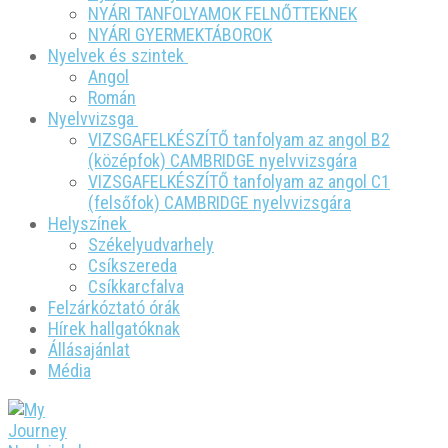
NYÁRI TANFOLYAMOK FELNŐTTEKNEK
NYÁRI GYERMEKTÁBOROK
Nyelvek és szintek
Angol
Román
Nyelvvizsga
VIZSGAFELKÉSZÍTŐ tanfolyam az angol B2
(középfok) CAMBRIDGE nyelvvizsgára
VIZSGAFELKÉSZÍTŐ tanfolyam az angol C1
(felsőfok) CAMBRIDGE nyelvvizsgára
Helyszínek
Székelyudvarhely
Csíkszereda
Csíkkarcfalva
Felzárkóztató órák
Hírek hallgatóknak
Állásajánlat
Média