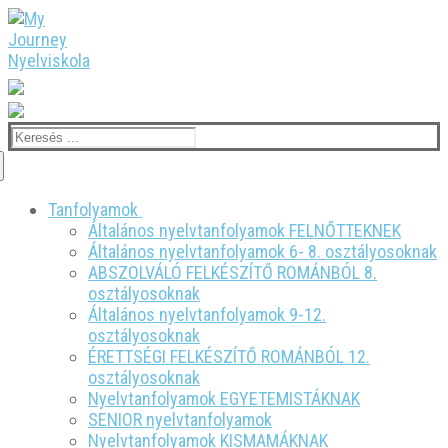
Ugrás
Menü
Bezárás
a
tartalomra
Írj nekünk: office@myjourneynyelviskola.com
Tel.: +40 755-333-649
Keresése:
Tanfolyamok
Általános nyelvtanfolyamok FELNŐTTEKNEK
Általános nyelvtanfolyamok 6- 8. osztályosoknak
ABSZOLVÁLÓ FELKÉSZÍTŐ ROMÁNBÓL 8.
osztályosoknak
Általános nyelvtanfolyamok 9-12.
osztályosoknak
ÉRETTSÉGI FELKÉSZÍTŐ ROMÁNBÓL 12.
osztályosoknak
Nyelvtanfolyamok EGYETEMISTÁKNAK
SENIOR nyelvtanfolyamok
Nyelvtanfolyamok KISMAMÁKNAK