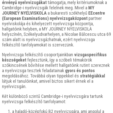
érvényű nyelvvizsgákat
támogatja, mely kritériumoknak a
Cambridge-i nyelvvizsgák felelnek meg. Mivel a
MY
JOURNEY NYELVISKOLA
a bukaresti székhelyű
EEcentre
(European Examinations)
nyelvvizsgaközpont
partner
nyelviskolája és kihelyezett nyelvvizsga központja,
hallgatóink helyben, a MY JOURNEY NYELVISKOLA
helyszínén, Székelyudvarhelyen, a Nicolae Bălcescu utca 69
szám alatt is nyelvvizsgázhatnak, ezért nyelvvizsga
felkészítő tanfolyamokat is szervezünk.
Nyelvvizsga felkészítő csoportjainkban
vizsgaspecifikus
készségeket
fejlesztünk, így a szóbeli témakörök
szókincsének bővítése mellett hallgatóink rutint szereznek
a nyelvvizsga tesztek feladatainak
gyors és pontos
megoldásához. Továbbá olyan tippekkel és
stratégiákkal
látjuk el tanulóinkat, amivel biztos sikert érnek el a
nyelvvizsgán.
Két különböző szintű Cambridge-i nyelvvizsgára tartunk
nyelvvizsga felkészítő tanfolyamot:
a haladó-középfokú B2 nyelvvizsgára, ami angolul a