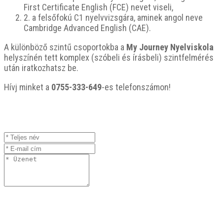
First Certificate English (FCE) nevet viseli,
2. a felsőfokú C1 nyelvvizsgára, aminek angol neve
Cambridge Advanced English (CAE).
A különböző szintű csoportokba a
My Journey Nyelviskola
helyszínén tett komplex (szóbeli és írásbeli) szintfelmérés
után iratkozhatsz be.
Hívj minket a
0755-333-649
-es telefonszámon!
Küldjön üzenetet
Teljes
név
E-
mail
Üzenet
A honlap használatával és az email címem megadásával
hozzájárulok, hogy email-eket kapjak, és az adataimat a