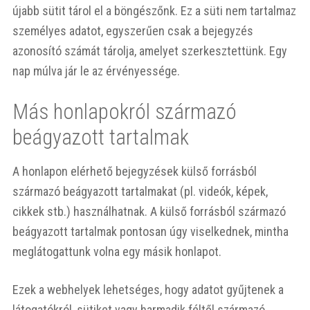
újabb sütit tárol el a böngészőnk. Ez a süti nem tartalmaz
személyes adatot, egyszerűen csak a bejegyzés
azonosító számát tárolja, amelyet szerkesztettünk. Egy
nap múlva jár le az érvényessége.
Más honlapokról származó
beágyazott tartalmak
A honlapon elérhető bejegyzések külső forrásból
származó beágyazott tartalmakat (pl. videók, képek,
cikkek stb.) használhatnak. A külső forrásból származó
beágyazott tartalmak pontosan úgy viselkednek, mintha
meglátogattunk volna egy másik honlapot.
Ezek a webhelyek lehetséges, hogy adatot gyűjtenek a
látogatókról, sütiket vagy harmadik féltől származó