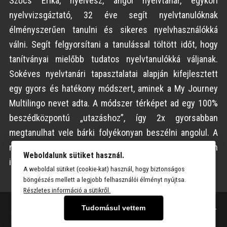
Szőcs Erika, nyelvész, angol nyelvtanár, egykori
és
nyelvvizsgáztató, 32 éve segít nyelvtanulóknak
az
élményszerűen tanulni és sikeres nyelvhasználókká
adataimat
válni. Segít felgyorsítani a tanulással töltött időt, hogy
a
tanítványai mielőbb tudatos nyelvtanulókká váljanak.
www.myjourneynyelviskola.com
Sokéves nyelvtanári tapasztalatai alapján kifejlesztett
tárolja.
egy gyors és hatékony módszert, aminek a My Journey
Multilingo nevet adta. A módszer térképet ad egy 100%
beszédközpontú „utazáshoz”, így 2x gyorsabban
megtanulhat vele bárki folyékonyan beszélni angolul. A
módszert román nyelvre is applikálta, így már 2 nyelven
Weboldalunk sütiket használ.
is elérhető.
A weboldal sütiket (cookie-kat) használ, hogy biztonságos
böngészés mellett a legjobb felhasználói élményt nyújtsa.
Részletes információ a sütikről.
Tudomásul vettem
© 2026 My Journey Nyelviskola – Web:
ParkNet Web Design & IT
Development
.