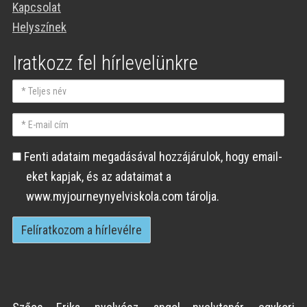
Kapcsolat
Helyszínek
Iratkozz fel hírlevelünkre
Teljes
név
E-
mail
Fenti
Fenti adataim megadásával hozzájárulok, hogy email-
cím
adataim
eket kapjak, és az adataimat a
megadásával
www.myjourneynyelviskola.com tárolja.
hozzájárulok,
hogy
email-
eket
kapjak,