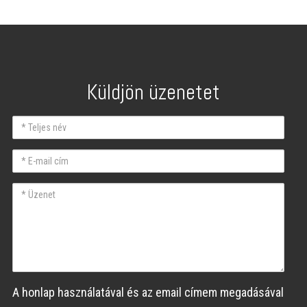
Küldjön üzenetet
Teljes
név
E-
mail
Üzenet
A honlap használatával és az email címem megadásával