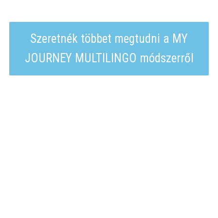
Szeretnék többet megtudni a MY
JOURNEY MULTILINGO módszerről
Csatlakozz te is ahhoz a 500 +
hallgatóhoz, akik már