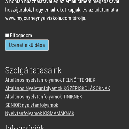
A honlap használatával és az email címem megadásával
hozzájárulok, hogy email-eket kapjak, és az adataimat a
www.myjourneynyelviskola.com tárolja.
Személyes
Elfogadom
adatok
elfogadása
Szolgáltatásaink
Általános nyelvtanfolyamok FELNŐTTEKNEK
Általános Nyelvtanfolyamok KÖZÉPISKOLÁSOKNAK
Általános nyelvtanfolyamok TINIKNEK
SENIOR nyelvtanfolyamok
Nyelvtanfolyamok KISMAMÁKNAK
Információk