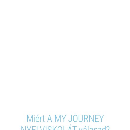
kipróbálták
a My Journey Nyelviskola
minőségi és hatékony
nyelvoktatását!
Miért A MY JOURNEY