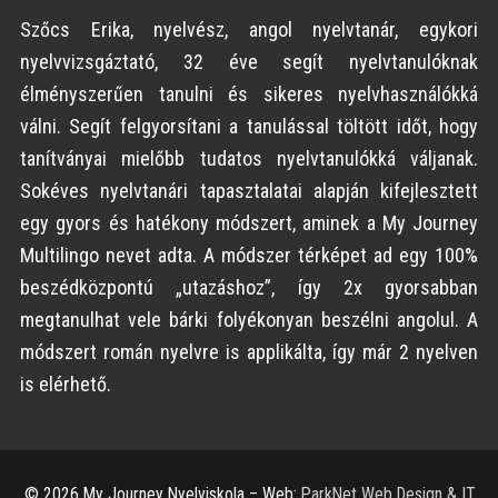
kapjak,
Szőcs Erika, nyelvész, angol nyelvtanár, egykori
és
nyelvvizsgáztató, 32 éve segít nyelvtanulóknak
az
élményszerűen tanulni és sikeres nyelvhasználókká
adataimat
válni. Segít felgyorsítani a tanulással töltött időt, hogy
a
tanítványai mielőbb tudatos nyelvtanulókká váljanak.
www.myjourneynyelviskola.com
Sokéves nyelvtanári tapasztalatai alapján kifejlesztett
tárolja.
egy gyors és hatékony módszert, aminek a My Journey
Multilingo nevet adta. A módszer térképet ad egy 100%
beszédközpontú „utazáshoz”, így 2x gyorsabban
megtanulhat vele bárki folyékonyan beszélni angolul. A
módszert román nyelvre is applikálta, így már 2 nyelven
is elérhető.
© 2026 My Journey Nyelviskola – Web:
ParkNet Web Design & IT