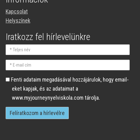
Kapcsolat
Helyszínek
Iratkozz fel hírlevelünkre
Teljes
név
E-
mail
Fenti
Fenti adataim megadásával hozzájárulok, hogy email-
cím
adataim
eket kapjak, és az adataimat a
megadásával
www.myjourneynyelviskola.com tárolja.
hozzájárulok,
hogy
email-
eket