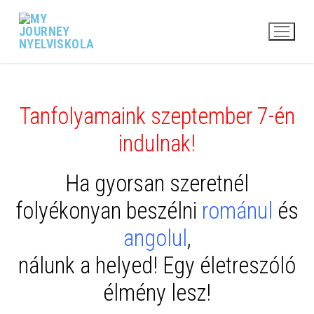
Ugrás
a
tartalomra
Tanfolyamaink szeptember 7-én
indulnak!
Ha gyorsan szeretnél
folyékonyan beszélni
románul
és
angolul
,
nálunk a helyed! Egy életreszóló
élmény lesz!