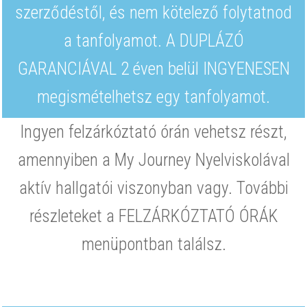
szerződéstől, és nem kötelező folytatnod
a tanfolyamot. A DUPLÁZÓ
GARANCIÁVAL 2 éven belül INGYENESEN
megismételhetsz egy tanfolyamot.
Ingyen felzárkóztató órán vehetsz részt,
amennyiben a My Journey Nyelviskolával
aktív hallgatói viszonyban vagy. További
részleteket a FELZÁRKÓZTATÓ ÓRÁK
menüpontban találsz.