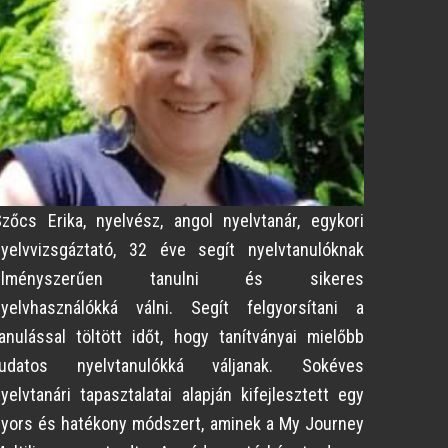
zőcs Erika, nyelvész, angol nyelvtanár, egykori
nyelvvizsgáztató, 32 éve segít nyelvtanulóknak
élményszerűen tanulni és sikeres
nyelvhasználókká válni. Segít felgyorsítani a
anulással töltött időt, hogy tanítványai mielőbb
tudatos nyelvtanulókká váljanak. Sokéves
yelvtanári tapasztalatai alapján kifejlesztett egy
yors és hatékony módszert, aminek a My Journey