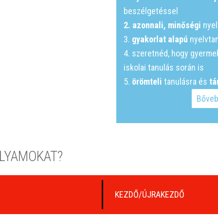
beszélgetéssel
2. azonnali, minőségi
nyel
3.
gyakorlat alapú
nyelvta
4. szeretnéd, hogy gyerme
iskolai tanulás során is
5.
örömteli
tanulásra és
tá
Bőveb
OLYAMOKAT?
KEZDŐ/ÚJRAKEZDŐ