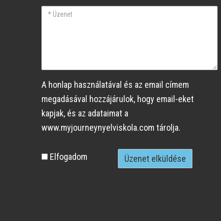
mail
Üzenet
A honlap használatával és az email címem
megadásával hozzájárulok, hogy email-eket
kapjak, és az adataimat a
www.myjourneynyelviskola.com tárolja.
Személyes
Elfogadom
adatok
elfogadása