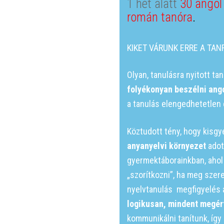
1 hét alatt
30 angol
román tanóra
.
KIKET VÁRUNK ERRE A TA
Olyan, tanulásra nyitott ta
folyékonyan beszélni ang
a tanulás elengedhetetlen 
Köztudott tény, hogy kisgy
anyanyelvi környezet
adot
gyermektáborainkban, ahol
„szorítkozni”, ha meg szer
nyelvtanulás megfigyelés á
logikusan,
mindent megér
kommunikálni tanítunk, így 