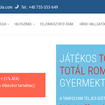
kola.com
Tel.: +40 755-333-649
ZSGA
HELYSZÍNEK
FELZÁRKÓZTATÓ ÓRÁK
HÍREK HALLGAT
JÁTÉKOS
T
TOTÁL RO
 + 21% ÁFA)
GYERMEKT
3x étkezést tartalmaz)
A TANFOLYAM TELJES IDŐT