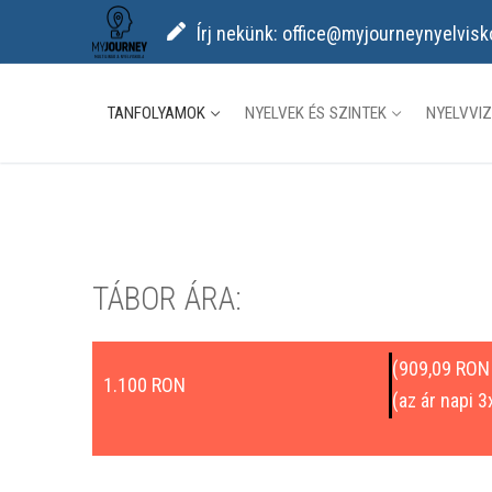
Ugrás
Írj nekünk: office@myjourneynyelvis
a
tartalomra
TANFOLYAMOK
NYELVEK ÉS SZINTEK
NYELVVI
TÁBOR ÁRA:
(909,09 RON
1.100 RON
(az ár napi 