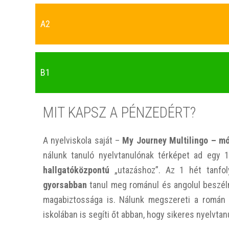
A2
B1
MIT KAPSZ A PÉNZEDÉRT?
A nyelviskola saját –
My Journey Multilingo – mó
nálunk tanuló nyelvtanulónak térképet ad egy
hallgatóközpontú
„utazáshoz”. Az 1 hét tanfo
gyorsabban
tanul meg románul és angolul beszéln
magabiztossága is. Nálunk megszereti a román 
iskolában is segíti őt abban, hogy sikeres nyelvtan