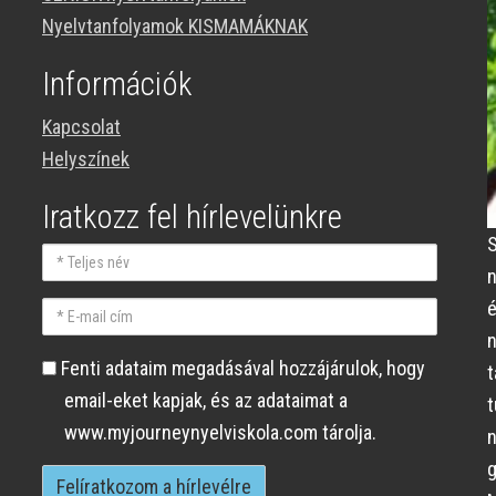
Nyelvtanfolyamok KISMAMÁKNAK
Információk
Kapcsolat
Helyszínek
Iratkozz fel hírlevelünkre
S
Teljes
név
E-
mail
Fenti
Fenti adataim megadásával hozzájárulok, hogy
t
cím
adataim
email-eket kapjak, és az adataimat a
megadásával
www.myjourneynyelviskola.com tárolja.
n
hozzájárulok,
g
hogy