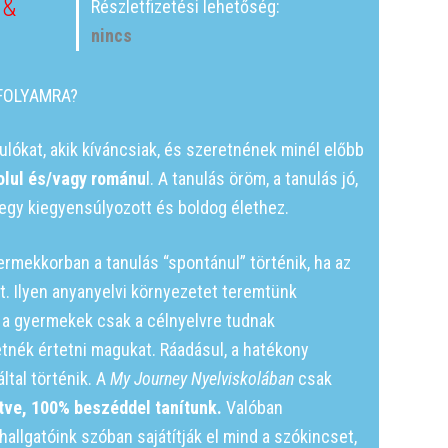
 &
Részletfizetési lehetőség:
nincs
NFOLYAMRA?
nulókat, akik kíváncsiak, és szeretnének minél előbb
olul és/vagy románu
l. A tanulás öröm, a tanulás jó,
egy kiegyensúlyozott és boldog élethez.
ermekkorban a tanulás “spontánul” történik, ha az
t. Ilyen anyanyelvi környezetet teremtünk
 a gyermekek csak a célnyelvre tudnak
etnék értetni magukat. Ráadásul, a hatékony
ltal történik. A
My Journey Nyelviskolában
csak
tve
, 100% beszéddel tanítunk.
Valóban
hallgatóink szóban sajátítják el mind a szókincset,