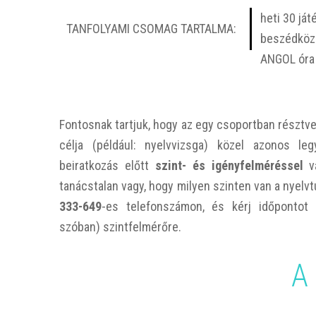
heti 30 já
TANFOLYAMI CSOMAG TARTALMA:
beszédkö
ANGOL óra 
Fontosnak tartjuk, hogy az egy csoportban résztvev
célja (például: nyelvvizsga) közel azonos l
beiratkozás előtt
szint- és igényfelméréssel
vá
tanácstalan vagy, hogy milyen szinten van a nyelvt
333-649
-es telefonszámon, és kérj időpontot
szóban) szintfelmérőre.
A