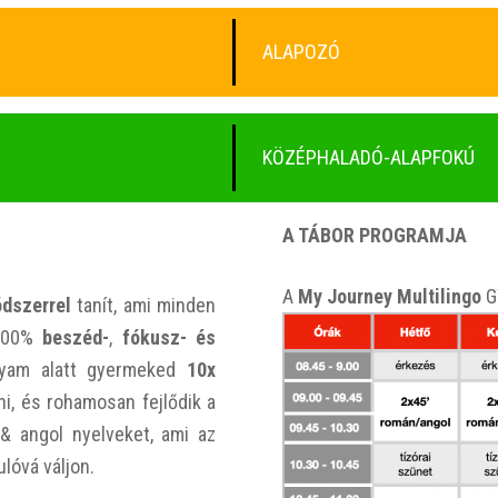
ALAPOZÓ
KÖZÉPHALADÓ-ALAPFOKÚ
A TÁBOR PROGRAMJA
A
My Journey Multilingo
G
dszerrel
tanít, ami minden
 100%
beszéd-
,
fókusz- és
lyam alatt gyermeked
10x
i, és rohamosan fejlődik a
& angol nyelveket, ami az
ulóvá váljon.