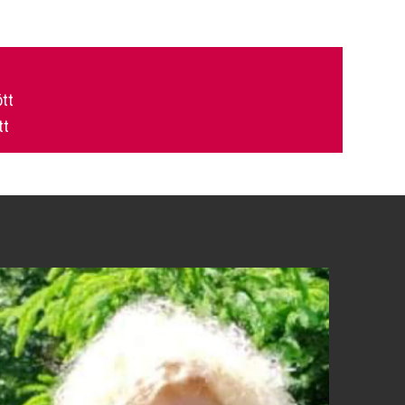
ött
tt