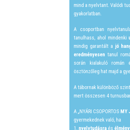
mind a nyelvtant. Valódi tu
gyakorlatban.
A csoportban nyelvtanu
tanulhass, ahol mindenki
mindig garantált a
jó han
eredményesen
tanul romá
során kialakuló román 
ösztönzőleg hat majd a gy
A tábornak különböző szintje
mert összesen 4 turnusban
A „NYÁRI CSOPORTOS
MY 
gyermekednek való, ha
1.
nyelvtudásra
és
élmény