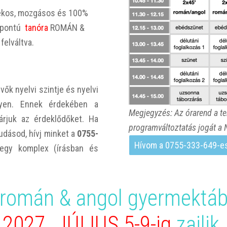
tékos, mozgásos és 100%
zpontú
tanóra
ROMÁN &
felváltva.
ők nyelvi szintje és nyelvi
egyen. Ennek érdekében a
Megjegyzés: Az órarend a ter
rjuk az érdeklődőket. Ha
programváltoztatás jogát a N
udásod, hívj minket a
0755-
Hívom a 0755-333-649-es
 egy komplex (írásban és
 román & angol gyermektáb
2027. JÚLIUS 5-9-ig
zajlik.