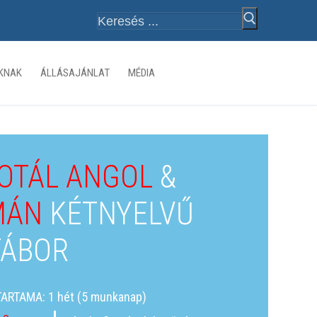
Keresése:
ÓKNAK
ÁLLÁSAJÁNLAT
MÉDIA
OTÁL ANGOL
&
MÁN
KÉTNYELVŰ
ÁBOR
ARTAMA: 1 hét (5 munkanap)