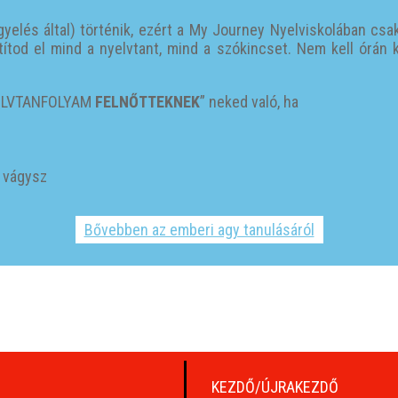
yelés által) történik, ezért a My Journey Nyelviskolában cs
átítod el mind a nyelvtant, mind a szókincset. Nem kell órán 
LVTANFOLYAM
FELNŐTTEKNEK
” neked való, ha
a vágysz
Bővebben az emberi agy tanulásáról
KEZDŐ/ÚJRAKEZDŐ