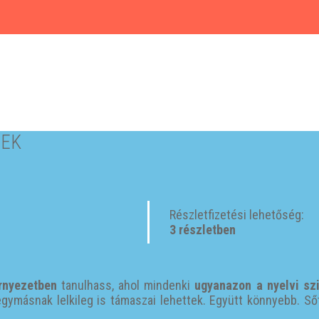
NEK
Részletfizetési lehetőség:
3 részletben
rnyezetben
tanulhass, ahol mindenki
ugyanazon a nyelvi sz
gymásnak lelkileg is támaszai lehettek. Együtt könnyebb. Sőt, 