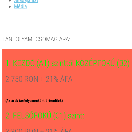
Állásajánlat
Média
TANFOLYAMI CSOMAG ÁRA:
1. KEZDŐ (A1) szinttől KÖZÉPFOKÚ (B2) s
2.750 RON + 21% ÁFA
(Az árak tanfolyamonként értendőek)
2. FELSŐFOKÚ (C1) szint:
3.300 RON + 21% ÁFA