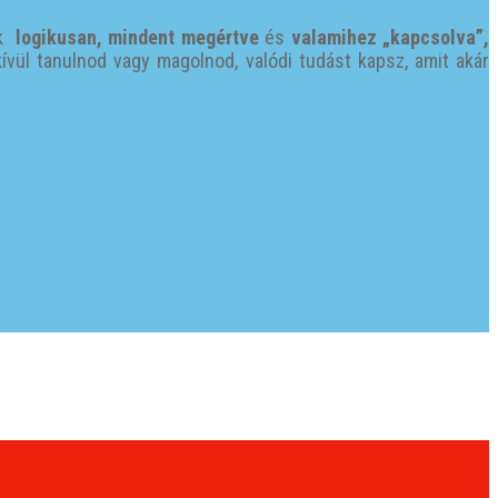
ak
logikusan, mindent megértve
és
valamihez „kapcsolva”,
kívül tanulnod vagy magolnod, valódi tudást kapsz, amit akár