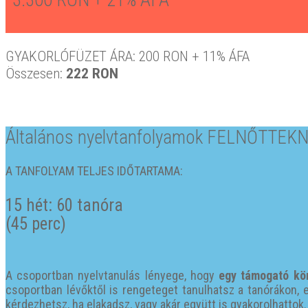
GYAKORLÓFÜZET ÁRA: 200 RON + 11% ÁFA
Összesen:
222 RON
Általános nyelvtanfolyamok FELNŐTTEK
A TANFOLYAM TELJES IDŐTARTAMA:
15 hét: 60 tanóra
(45 perc)
A csoportban nyelvtanulás lényege, hogy
egy támogató kö
csoportban lévőktől is rengeteget tanulhatsz a tanórákon, e
kérdezhetsz, ha elakadsz, vagy akár együtt is gyakorolhattok.