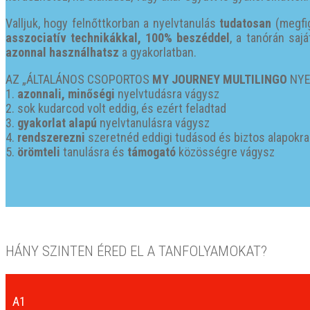
Valljuk, hogy felnőttkorban a nyelvtanulás
tudatosan
(megfig
asszociatív technikákkal, 100% beszéddel
, a tanórán saj
azonnal használhatsz
a gyakorlatban.
AZ „ÁLTALÁNOS CSOPORTOS
MY JOURNEY MULTILINGO
NYE
1.
azonnali, minőségi
nyelvtudásra vágysz
2. sok kudarcod volt eddig, és ezért feladtad
3.
gyakorlat alapú
nyelvtanulásra vágysz
4.
rendszerezni
szeretnéd eddigi tudásod és biztos alapokr
5.
örömteli
tanulásra és
támogató
közösségre vágysz
HÁNY SZINTEN ÉRED EL A TANFOLYAMOKAT?
A1