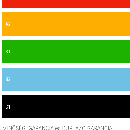
A2
B1
B2
C1
MINŐSÉGI GARANCIA és DUPLÁZÓ GARANCIA: