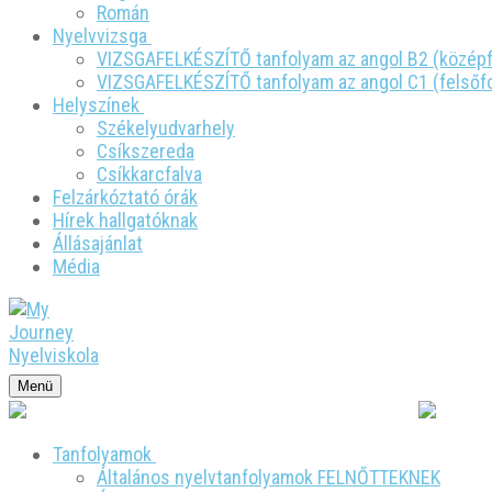
Román
Nyelvvizsga
VIZSGAFELKÉSZÍTŐ tanfolyam az angol B2 (közép
VIZSGAFELKÉSZÍTŐ tanfolyam az angol C1 (felsőf
Helyszínek
Székelyudvarhely
Csíkszereda
Csíkkarcfalva
Felzárkóztató órák
Hírek hallgatóknak
Állásajánlat
Média
Menü
Írj nekünk: office@myjourneynyelviskola.com
Tel.:
Tanfolyamok
Általános nyelvtanfolyamok FELNŐTTEKNEK