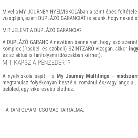
Mivel a MY JOURNEY NYELVISKOLÁban a szintlépés feltétele a
vizsgáján, ezért DUPLÁZÓ GARANCIÁT is adunk, hogy neked s
MIT JELENT A DUPLÁZÓ GARANCIA?
A DUPLÁZÓ GARANCIA nevében benne van, hogy szó szerint, 
komplex (írásbeli és szóbeli) SZINTZÁRÓ vizsgán, akkor
ing
és az aktuális tanfolyami időszakban kérhet).
MIT KAPSZ A PÉNZEDÉRT?
A nyelviskola saját – a
My Journey Multilingo – módszer
megtanulsz folyékonyan beszélni románul és/vagy angolul, 
belőled, egy sikeresebb élethez.
A TANFOLYAMI CSOMAG TARTALMA: