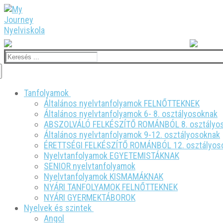
Ugrás
Menü
Bezárás
a
tartalomra
Írj nekünk: office@myjourneynyelviskola.com
Tel.:
Keresése:
Tanfolyamok
Általános nyelvtanfolyamok FELNŐTTEKNEK
Általános nyelvtanfolyamok 6- 8. osztályosoknak
ABSZOLVÁLÓ FELKÉSZÍTŐ ROMÁNBÓL 8. osztályo
Általános nyelvtanfolyamok 9-12. osztályosoknak
ÉRETTSÉGI FELKÉSZÍTŐ ROMÁNBÓL 12. osztályos
Nyelvtanfolyamok EGYETEMISTÁKNAK
SENIOR nyelvtanfolyamok
Nyelvtanfolyamok KISMAMÁKNAK
NYÁRI TANFOLYAMOK FELNŐTTEKNEK
NYÁRI GYERMEKTÁBOROK
Nyelvek és szintek
Angol