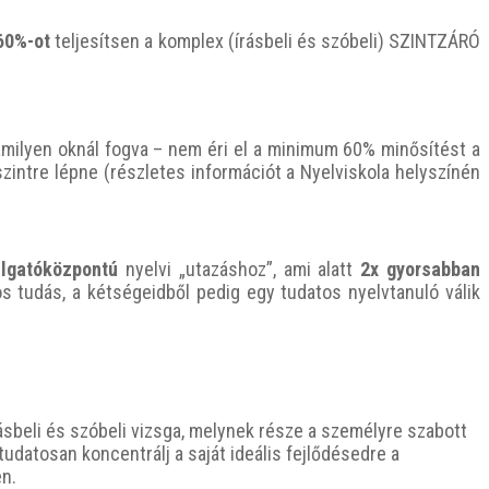
60%-ot
teljesítsen a komplex (írásbeli és szóbeli) SZINTZÁRÓ
ilyen oknál fogva – nem éri el a minimum 60% minősítést a
zintre lépne (részletes információt a Nyelviskola helyszínén
llgatóközpontú
nyelvi „utazáshoz”, ami alatt
2x gyorsabban
 tudás, a kétségeidből pedig egy tudatos nyelvtanuló válik
sbeli és szóbeli vizsga, melynek része a személyre szabott
tudatosan koncentrálj a saját ideális fejlődésedre a
n.