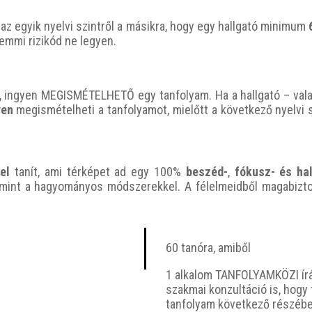
z egyik nyelvi szintről a másikra, hogy egy hallgató minimum
emmi rizikód ne legyen.
ingyen MEGISMÉTELHETŐ egy tanfolyam. Ha a hallgató – valam
yen
megismételheti a tanfolyamot, mielőtt a következő nyelvi s
rel
tanít, ami térképet ad egy 100%
beszéd-
,
fókusz- és ha
mint a hagyományos módszerekkel. A félelmeidből magabiztos
60 tanóra, amiből
1 alkalom TANFOLYAMKÖZI írá
szakmai konzultáció is, hogy 
tanfolyam következő részébe