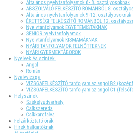
Általános nyelvtanfolyamok 6- 8. osztályosoknak
ABSZOLVÁLÓ FELKÉSZÍTŐ ROMÁNBÓL 8. osztályo
Általános nyelvtanfolyamok 9-12. osztályosoknak
ÉRETTSÉGI FELKÉSZÍTŐ ROMÁNBÓL 12. osztályos
Nyelvtanfolyamok EGYETEMISTÁKNAK
SENIOR nyelvtanfolyamok
Nyelvtanfolyamok KISMAMÁKNAK
NYÁRI TANFOLYAMOK FELNŐTTEKNEK
NYÁRI GYERMEKTÁBOROK
Nyelvek és szintek
Angol
Román
Nyelvvizsga
VIZSGAFELKÉSZÍTŐ tanfolyam az angol B2 (közép
VIZSGAFELKÉSZÍTŐ tanfolyam az angol C1 (felsőf
Helyszínek
Székelyudvarhely
Csíkszereda
Csíkkarcfalva
Felzárkóztató órák
Hírek hallgatóknak