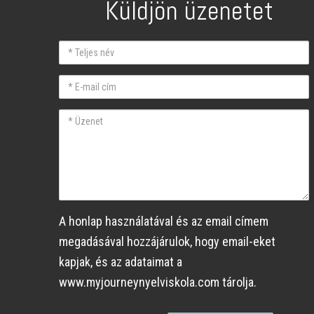
Küldjön üzenetet
Teljes
név
E-
mail
Üzenet
A honlap használatával és az email címem
megadásával hozzájárulok, hogy email-eket
kapjak, és az adataimat a
www.myjourneynyelviskola.com tárolja.