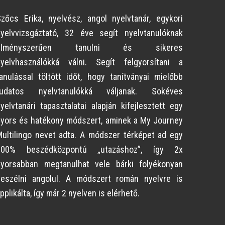
zőcs Erika, nyelvész, angol nyelvtanár, egykori
nyelvvizsgáztató, 32 éve segít nyelvtanulóknak
élményszerűen tanulni és sikeres
nyelvhasználókká válni. Segít felgyorsítani a
anulással töltött időt, hogy tanítványai mielőbb
tudatos nyelvtanulókká váljanak. Sokéves
yelvtanári tapasztalatai alapján kifejlesztett egy
yors és hatékony módszert, aminek a My Journey
ultilingo nevet adta. A módszer térképet ad egy
100% beszédközpontú „utazáshoz”, így 2x
gyorsabban megtanulhat vele bárki folyékonyan
beszélni angolul. A módszert román nyelvre is
pplikálta, így már 2 nyelven is elérhető.