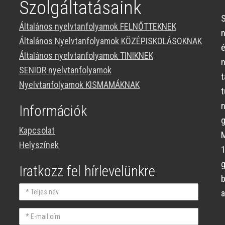
Szolgáltatásaink
S
Általános nyelvtanfolyamok FELNŐTTEKNEK
Általános Nyelvtanfolyamok KÖZÉPISKOLÁSOKNAK
Általános nyelvtanfolyamok TINIKNEK
SENIOR nyelvtanfolyamok
t
Nyelvtanfolyamok KISMAMÁKNAK
n
Információk
g
Kapcsolat
M
Helyszínek
Iratkozz fel hírlevelünkre
Teljes
a
név
E-