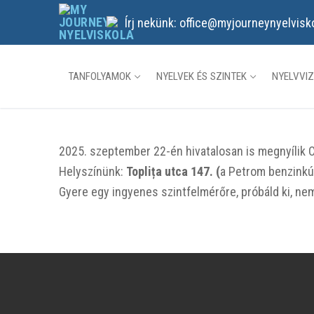
Ugrás
Írj nekünk: office@myjourneynyelvisk
a
tartalomra
TANFOLYAMOK
NYELVEK ÉS SZINTEK
NYELVVI
2025. szeptember 22-én hivatalosan is megnyílik 
Helyszínünk:
Toplița utca 147. (
a Petrom benzinkút
Gyere egy ingyenes szintfelmérőre, próbáld ki, ne