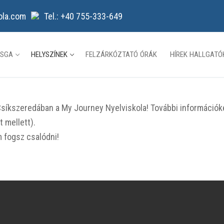
ola.com
Tel.: +40 755-333-649
ZSGA
HELYSZÍNEK
FELZÁRKÓZTATÓ ÓRÁK
HÍREK HALLGAT
Csíkszeredában a My Journey Nyelviskola! További információ
 mellett).
m fogsz csalódni!