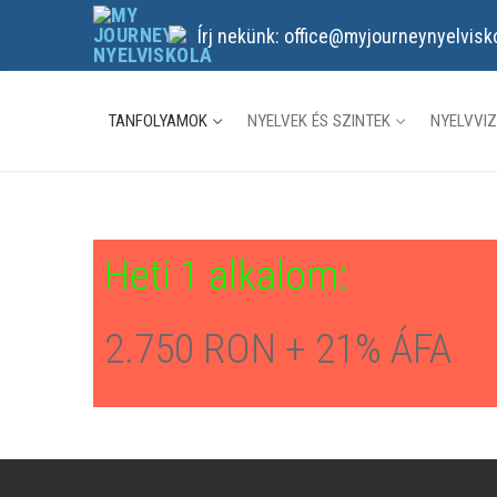
Ugrás
Írj nekünk: office@myjourneynyelvisk
a
tartalomra
TANFOLYAMOK
NYELVEK ÉS SZINTEK
NYELVVI
Heti 1 alkalom:
2.750 RON + 21% ÁFA