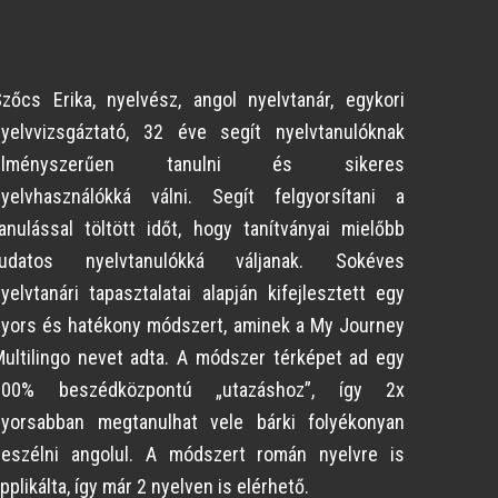
zőcs Erika, nyelvész, angol nyelvtanár, egykori
nyelvvizsgáztató, 32 éve segít nyelvtanulóknak
élményszerűen tanulni és sikeres
nyelvhasználókká válni. Segít felgyorsítani a
anulással töltött időt, hogy tanítványai mielőbb
tudatos nyelvtanulókká váljanak. Sokéves
yelvtanári tapasztalatai alapján kifejlesztett egy
yors és hatékony módszert, aminek a My Journey
ultilingo nevet adta. A módszer térképet ad egy
100% beszédközpontú „utazáshoz”, így 2x
gyorsabban megtanulhat vele bárki folyékonyan
beszélni angolul. A módszert román nyelvre is
pplikálta, így már 2 nyelven is elérhető.