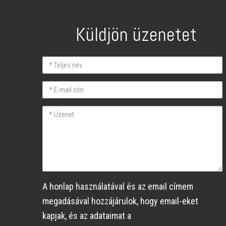
Küldjön üzenetet
Teljes
név
E-
mail
Üzenet
A honlap használatával és az email címem
megadásával hozzájárulok, hogy email-eket
kapjak, és az adataimat a