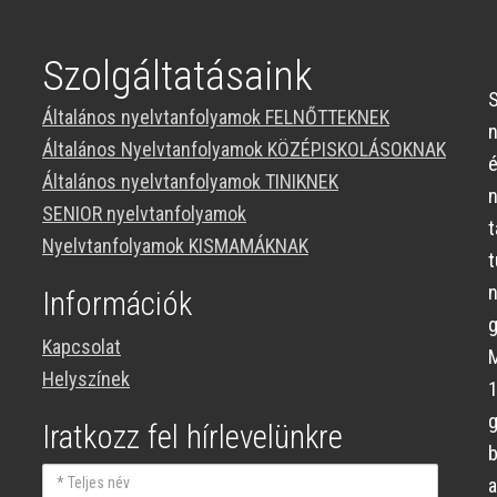
Szolgáltatásaink
S
Általános nyelvtanfolyamok FELNŐTTEKNEK
Általános Nyelvtanfolyamok KÖZÉPISKOLÁSOKNAK
Általános nyelvtanfolyamok TINIKNEK
SENIOR nyelvtanfolyamok
t
Nyelvtanfolyamok KISMAMÁKNAK
n
Információk
g
Kapcsolat
M
Helyszínek
Iratkozz fel hírlevelünkre
Teljes
a