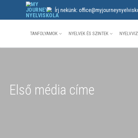
Ugrás
Írj nekünk: office@myjourneynyelvisk
a
tartalomra
TANFOLYAMOK
NYELVEK ÉS SZINTEK
NYELVVI
Első média címe