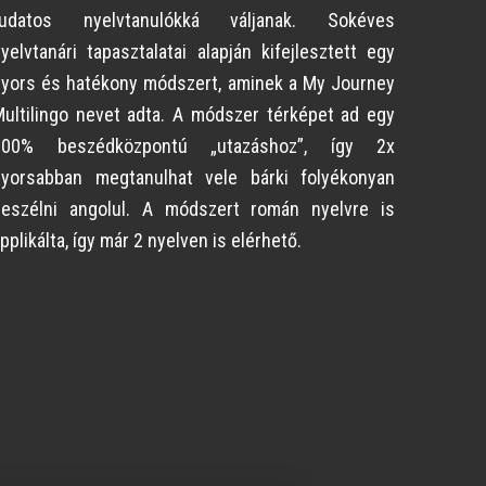
tudatos nyelvtanulókká váljanak. Sokéves
yelvtanári tapasztalatai alapján kifejlesztett egy
yors és hatékony módszert, aminek a My Journey
ultilingo nevet adta. A módszer térképet ad egy
100% beszédközpontú „utazáshoz”, így 2x
gyorsabban megtanulhat vele bárki folyékonyan
beszélni angolul. A módszert román nyelvre is
pplikálta, így már 2 nyelven is elérhető.