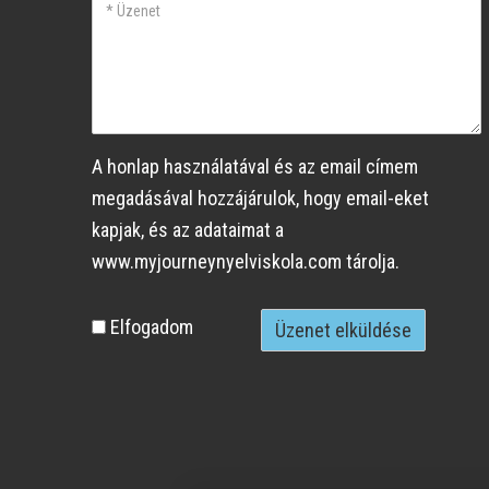
Üzenet
A honlap használatával és az email címem
megadásával hozzájárulok, hogy email-eket
kapjak, és az adataimat a
www.myjourneynyelviskola.com tárolja.
Személyes
Elfogadom
adatok
elfogadása