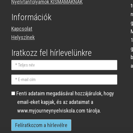
Nyelvtanfolyamok KISMAMÁKNAK
n
Információk
g
Kapcsolat
M
Helyszínek
Iratkozz fel hírlevelünkre
Teljes
a
név
E-
mail
Fenti
Fenti adataim megadásával hozzájárulok, hogy
cím
adataim
email-eket kapjak, és az adataimat a
megadásával
www.myjourneynyelviskola.com tárolja.
hozzájárulok,
hogy