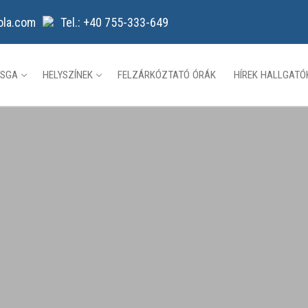
ola.com
Tel.: +40 755-333-649
ZSGA
HELYSZÍNEK
FELZÁRKÓZTATÓ ÓRÁK
HÍREK HALLGAT