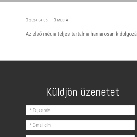
2024.04.05.
MÉDIA
Az első média teljes tartalma hamarosan kidolgozá
Küldjön üzenetet
Teljes
név
E-
mail