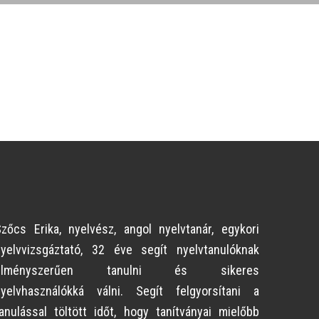
zőcs Erika, nyelvész, angol nyelvtanár, egykori
nyelvvizsgáztató, 32 éve segít nyelvtanulóknak
élményszerűen tanulni és sikeres
nyelvhasználókká válni. Segít felgyorsítani a
anulással töltött időt, hogy tanítványai mielőbb